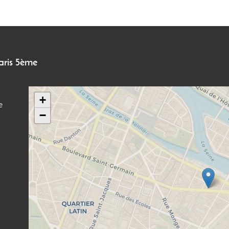
Paris 5ème
+
e
−