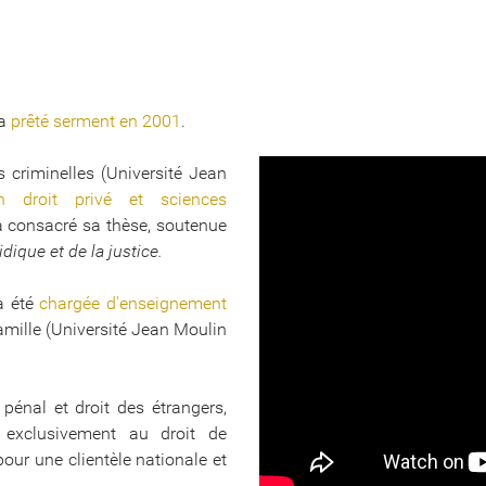
 a
prêté serment en 2001
.
s criminelles (Université Jean
n droit privé et sciences
e a consacré sa thèse, soutenue
idique et de la justice.
 a été
chargée d'enseignement
famille (Université Jean Moulin
pénal et droit des étrangers,
exclusivement au droit de
pour une clientèle nationale et