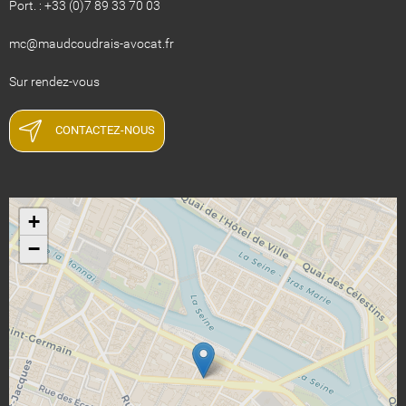
Port. : +33 (0)7 89 33 70 03
​​​​mc@maudcoudrais-avocat.fr
​​​​​​​Sur rendez-vous
CONTACTEZ-NOUS
+
−