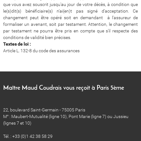
que vous avez souscrit jusqu'au jour de votre décès, à condition que
le(s)dit(s) bénéficiaire(s) n'ai(en)t pas signé d'acceptation. Ce
changement peut être opéré soit en demandant à l'assureur de
formaliser un avenant, soit par testament. Attention, le changement
par testament ne pourra être pris en compte que s'il respecte des
conditions de validité bien précises.
Textes de loi :
Article L. 132-8 du code des assurances
Maître Maud Coudrais vous reçoit à Paris 5ème
22, boulevard Saint-Germain - 75005 Paris
M° : Maubert-Mutualité (ligne 10), Pont Marie (ligne 7) ou Jussieu
(lignes 7 et 10)
Tél. : +33 (0)1 42 38 58 29