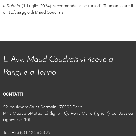
Il Dubbio
(1 Luglio 2024) raccomanda la lettura di "Riumanizzare il
diritto", saggio di Maud Coudrais
L' Avv. Maud Coudrais vi riceve a
Parigi e a Torino
CONTATTI
22, boulevard Saint-Germain - 75005 Paris
M° : Maubert-Mutualité (ligne 10), Pont Marie (ligne 7) ou Jussieu
(lignes 7 et 10)
Tél. : +33 (0)1 42 38 58 29