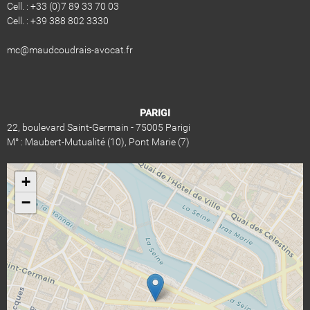
Cell. : +33 (0)7 89 33 70 03
Cell. : +39 388 802 3330
​​​​mc@maudcoudrais-avocat.fr
PARIGI
22, boulevard Saint-Germain - 75005 Parigi
M° : Maubert-Mutualité (10), Pont Marie (7)
+
−