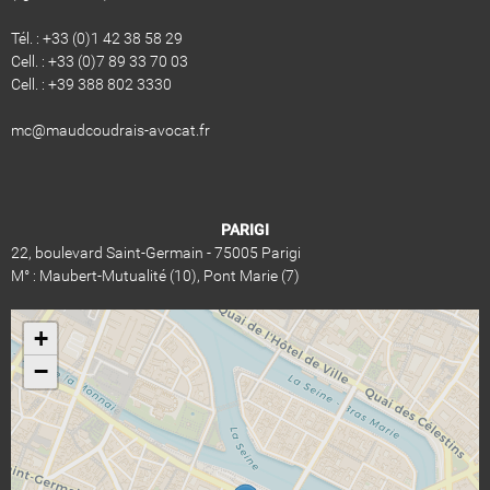
Tél. : +33 (0)1 42 38 58 29
Cell. : +33 (0)7 89 33 70 03
Cell. : +39 388 802 3330
​​​​mc@maudcoudrais-avocat.fr
PARIGI
22, boulevard Saint-Germain - 75005 Parigi
M° : Maubert-Mutualité (10), Pont Marie (7)
+
−