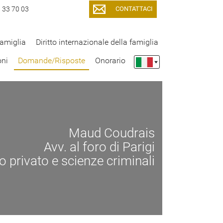
CONTATTACI
9 33 70 03
famiglia
Diritto internazionale della famiglia
oni
Domande/Risposte
Onorario
Maud Coudrais
Avv. al foro di Parigi
tto privato e scienze criminali