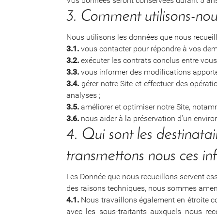
Vos données seront conservées durant 5 ans
3. Comment utilisons-nou
Nous utilisons les données que nous recueill
3.1.
vous contacter pour répondre à vos dem
3.2.
exécuter les contrats conclus entre vous
3.3.
vous informer des modifications apporté
3.4.
gérer notre Site et effectuer des opérat
analyses ;
3.5.
améliorer et optimiser notre Site, notam
3.6.
nous aider à la préservation d’un environ
4. Qui sont les destinata
transmettons nous ces in
Les Donnée que nous recueillons servent esse
des raisons techniques, nous sommes amenés
4.1.
Nous travaillons également en étroite c
avec les sous-traitants auxquels nous reco