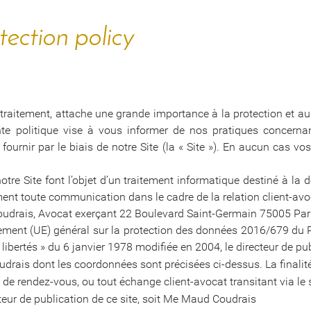
tection policy
 traitement, attache une grande importance à la protection et au
e politique vise à vous informer de nos pratiques concernant 
urnir par le biais de notre Site (la « Site »). En aucun cas v
notre Site font l’objet d’un traitement informatique destiné à l
ent toute communication dans le cadre de la relation client-avo
udrais, Avocat exerçant 22 Boulevard Saint-Germain 75005 Par
ement (UE) général sur la protection des données 2016/679 du P
et libertés » du 6 janvier 1978 modifiée en 2004, le directeur de p
drais dont les coordonnées sont précisées ci-dessus. La finalit
de rendez-vous, ou tout échange client-avocat transitant via le s
ecteur de publication de ce site, soit Me Maud Coudrais