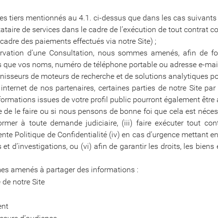
 tiers mentionnés au 4.1. ci-dessus que dans les cas suivants 
aire de services dans le cadre de l’exécution de tout contrat co
cadre des paiements effectués via notre Site) ;
vation d’une Consultation, nous sommes amenés, afin de fou
s que vos noms, numéro de téléphone portable ou adresse e-mail
isseurs de moteurs de recherche et de solutions analytiques pou
nternet de nos partenaires, certaines parties de notre Site par l
formations issues de votre profil public pourront également être a
 de le faire ou si nous pensons de bonne foi que cela est néces
former à toute demande judiciaire, (iii) faire exécuter tout 
ente Politique de Confidentialité (iv) en cas d’urgence mettant en
t d’investigations, ou (vi) afin de garantir les droits, les biens
mes amenés à partager des informations :
 de notre Site
ent