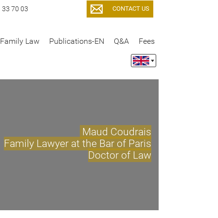
CONTACT US
9 33 70 03
l Family Law
Publications-EN
Q&A
Fees
Maud Coudrais
Family Lawyer at the Bar of Paris
Doctor of Law