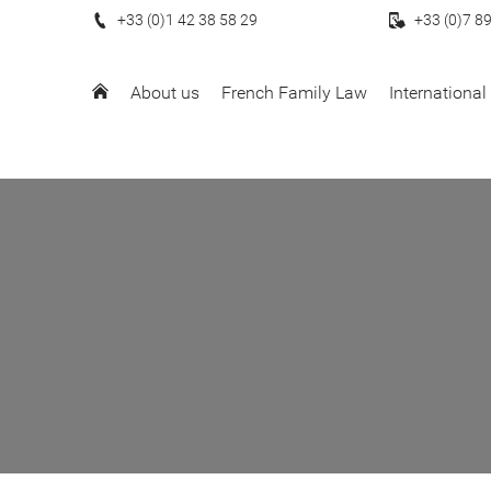
+33 (0)1 42 38 58 29
+33 (0)7 8
About us
French Family Law
Internationa