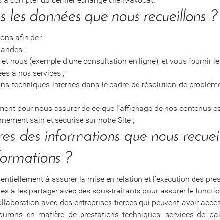
 à compter du dernier échange client-avocat.
s les données que nous recueillons ?
ons afin de :
andes ;
 et nous (exemple d’une consultation en ligne), et vous fournir l
es à nos services ;
ions techniques internes dans le cadre de résolution de problèm
ment pour nous assurer de ce que l’affichage de nos contenus est
nement sain et sécurisé sur notre Site ;
ires des informations que nous recuei
formations ?
ntiellement à assurer la mise en relation et l’exécution des pr
 à les partager avec des sous-traitants pour assurer le foncti
ollaboration avec des entreprises tierces qui peuvent avoir ac
urons en matière de prestations techniques, services de paie